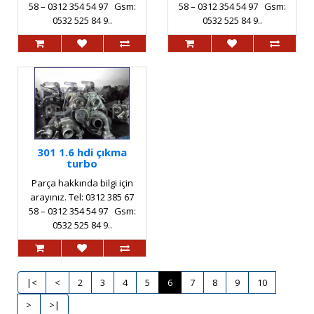
58 – 0312 354 54 97 Gsm:
58 – 0312 354 54 97 Gsm:
0532 525 84 9..
0532 525 84 9..
301 1.6 hdi çıkma
turbo
Parça hakkında bilgi için
arayınız. Tel: 0312 385 67
58 – 0312 354 54 97 Gsm:
0532 525 84 9..
|<
<
2
3
4
5
6
7
8
9
10
>
>|