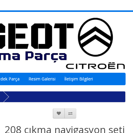
edek Parça
Resim Galerisi
İletişim Bilgileri
208 çıkma navigasyon seti