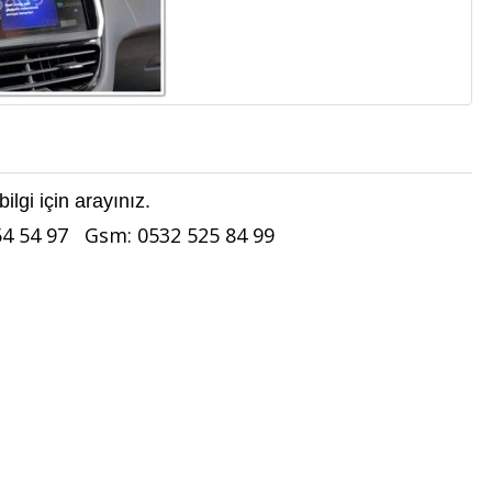
lgi için arayınız.
354 54 97 Gsm
: 0532 525 84 99