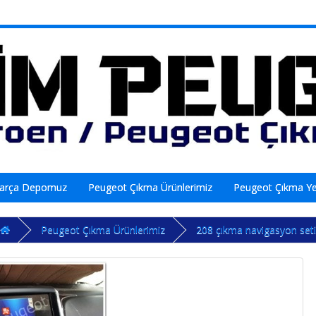
Parça Depomuz
Peugeot Çıkma Ürünlerimiz
Peugeot Çıkma Y
Peugeot Çıkma Ürünlerimiz
208 çıkma navigasyon seti