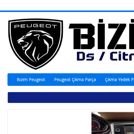
Bizim Peugeot
Peugeot Çıkma Parça
Çıkma Yedek 