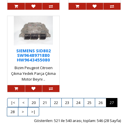
SIEMENS SID802
SW9648971880
HW9643455080
Bizim Peugeot Citroen
Çıkma Yedek Parça Çıkma
Motor Beyni ..
|<
<
20
21
22
23
24
25
26
27
28
>
>|
Gösterilen: 521 ile 540 arası, toplam: 546 (28 Sayfa)