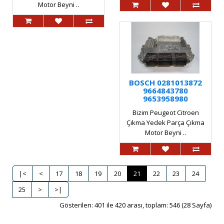
Motor Beyni ..
BOSCH 0281013872
9664843780
9653958980
Bizim Peugeot Citroen
Çıkma Yedek Parça Çıkma
Motor Beyni ..
|<
<
17
18
19
20
21
22
23
24
25
>
>|
Gösterilen: 401 ile 420 arası, toplam: 546 (28 Sayfa)