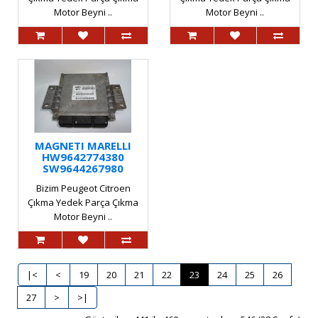
Motor Beyni ..
Motor Beyni ..
MAGNETI MARELLI
HW9642774380
SW9644267980
Bizim Peugeot Citroen
Çıkma Yedek Parça Çıkma
Motor Beyni ..
|<
<
19
20
21
22
23
24
25
26
27
>
>|