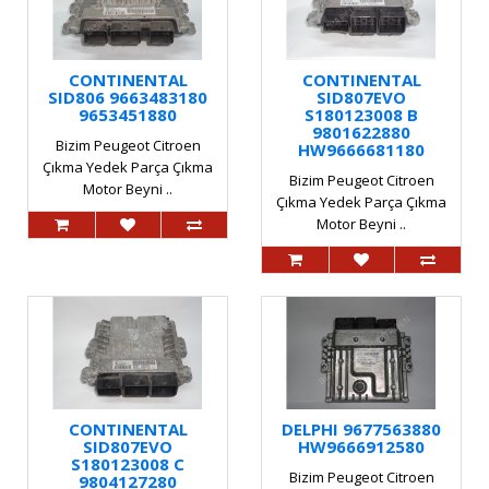
CONTINENTAL
CONTINENTAL
SID806 9663483180
SID807EVO
9653451880
S180123008 B
9801622880
Bizim Peugeot Citroen
HW9666681180
Çıkma Yedek Parça Çıkma
Bizim Peugeot Citroen
Motor Beyni ..
Çıkma Yedek Parça Çıkma
Motor Beyni ..
CONTINENTAL
DELPHI 9677563880
SID807EVO
HW9666912580
S180123008 C
Bizim Peugeot Citroen
9804127280