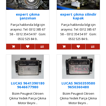
expert çıkma
expert çıkma silindir
şanzıman
kapak
Parça hakkında bilgi için
Parça hakkında bilgi için
arayınız. Tel: 0312 385 67
arayınız. Tel: 0312 385 67
58 – 0312 354 54 97 Gsm:
58 – 0312 354 54 97 Gsm:
0532 525 84 9..
0532 525 84 9..
LUCAS 9641390180
LUCAS 9650359580
9646677980
9650360480
Bizim Peugeot Citroen
Bizim Peugeot Citroen
Çıkma Yedek Parça Çıkma
Çıkma Yedek Parça Çıkma
Motor Beyni ..
Motor Beyni ..