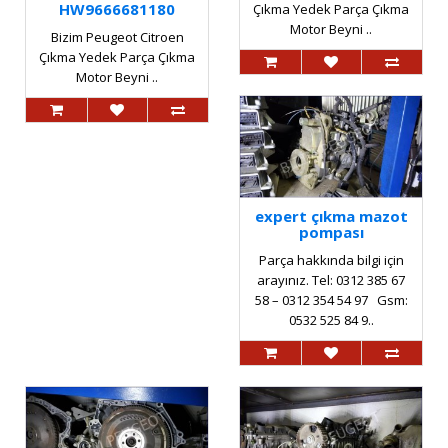
HW9666681180
Çıkma Yedek Parça Çıkma
Motor Beyni ..
Bizim Peugeot Citroen
Çıkma Yedek Parça Çıkma
Motor Beyni ..
expert çıkma mazot
pompası
Parça hakkında bilgi için
arayınız. Tel: 0312 385 67
58 – 0312 354 54 97 Gsm:
0532 525 84 9..