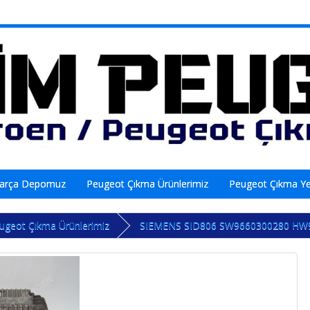
Parça Depomuz
Peugeot Çıkma Ürünlerimiz
Peugeot Çıkma Y
ugeot Çıkma Ürünlerimiz
SIEMENS SID806 SW9660300280 HW