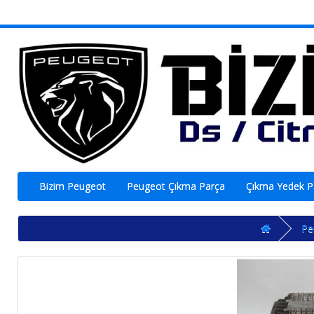
Bizim Peugeot
Peugeot Çıkma Parça
Çıkma Yedek 
Pe