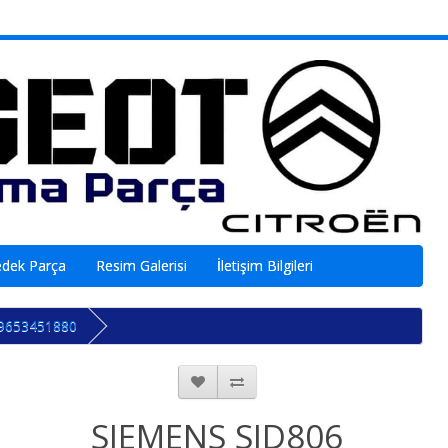
edek Parça
Resim Galerisi
İletişim Bilgileri
9653451880
SIEMENS SID806