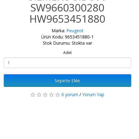
SW9660300280
HW9653451880
Marka:
Peugeot
Ürün Kodu: 9653451880-1
Stok Durumu: Stokta var
Adet
Sepete Ekle
0 yorum
/
Yorum Yap