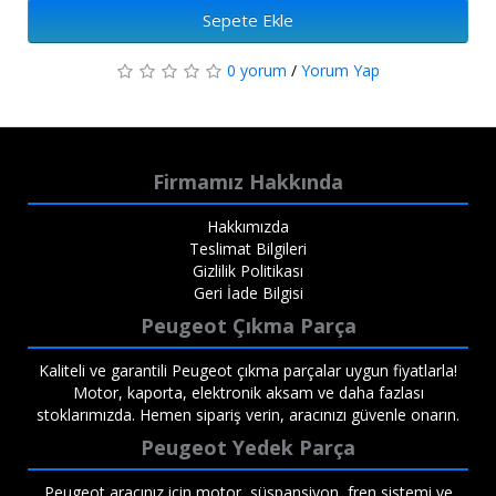
Sepete Ekle
0 yorum
/
Yorum Yap
Firmamız Hakkında
Hakkımızda
Teslimat Bilgileri
Gizlilik Politikası
Geri İade Bilgisi
Peugeot Çıkma Parça
Kaliteli ve garantili Peugeot çıkma parçalar uygun fiyatlarla!
Motor, kaporta, elektronik aksam ve daha fazlası
stoklarımızda. Hemen sipariş verin, aracınızı güvenle onarın.
Peugeot Yedek Parça
Peugeot aracınız için motor, süspansiyon, fren sistemi ve