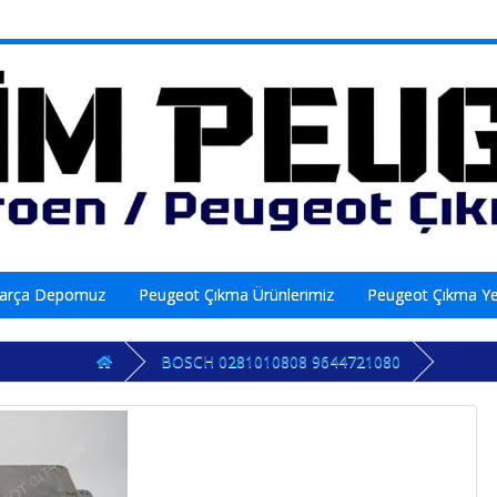
Parça Depomuz
Peugeot Çıkma Ürünlerimiz
Peugeot Çıkma Y
BOSCH 0281010808 9644721080