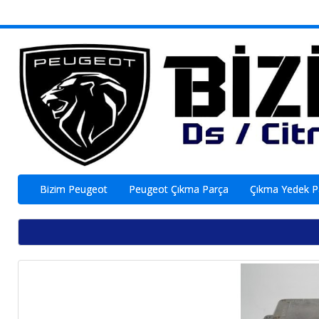
Bizim Peugeot
Peugeot Çıkma Parça
Çıkma Yedek 