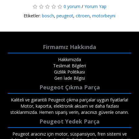
0 yorum
/
Yorum Yap
Etiketler:
bosch
,
peugeot
,
citroen
,
motorbeyni
Firmamız Hakkında
Hakkımızda
Teslimat Bilgileri
Gizlilik Politikası
Geri İade Bilgisi
Peugeot Çıkma Parça
Kaliteli ve garantili Peugeot çıkma parçalar uygun fiyatlarla!
Motor, kaporta, elektronik aksam ve daha fazlası
stoklarımızda. Hemen sipariş verin, aracınızı güvenle onarın.
Peugeot Yedek Parça
Peugeot aracınız için motor, süspansiyon, fren sistemi ve