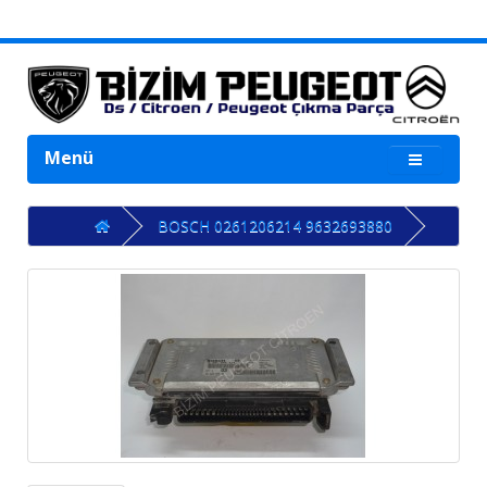
Menü
BOSCH 0261206214 9632693880