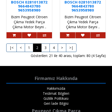
BOSCH 0281013872
BOSCH 0281013872
9664843780
9664843780
9653958980
9653958980
Bizim Peugeot Citroen
Bizim Peugeot Citroen
Çıkma Yedek Parça
Çıkma Yedek Parça
Çıkma Motor Beyni ..
Çıkma Motor Beyni ..
|<
<
1
2
3
4
>
>|
Gösterilen: 21 ile 40 arası, toplam: 80 (4 Sayfa)
Firmamız Hakkında
Hakkımızda
Teslimat Bilgileri
Gizlilik Politikası
Geri İade Bilgisi
Peugeot Çıkma Parça