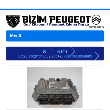
Menü
Arama
BOSCH 0281013332 9664257580 9653958980