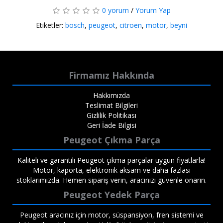
0 yorum
/
Yorum Yap
Etiketler:
bosch
,
peugeot
,
citroen
,
motor
,
beyni
Firmamız Hakkında
Hakkımızda
Teslimat Bilgileri
Gizlilik Politikası
Geri İade Bilgisi
Peugeot Çıkma Parça
Kaliteli ve garantili Peugeot çıkma parçalar uygun fiyatlarla!
Motor, kaporta, elektronik aksam ve daha fazlası
stoklarımızda. Hemen sipariş verin, aracınızı güvenle onarın.
Peugeot Yedek Parça
Peugeot aracınız için motor, süspansiyon, fren sistemi ve