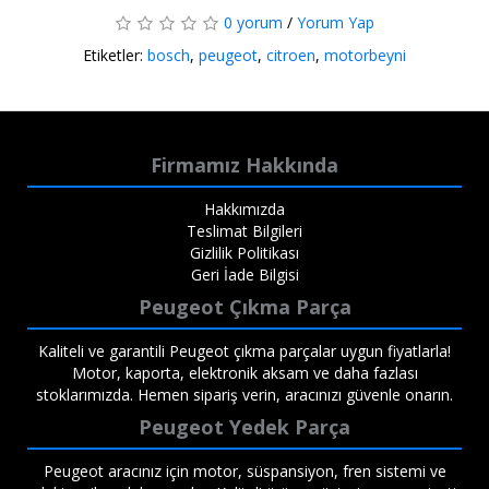
0 yorum
/
Yorum Yap
Etiketler:
bosch
,
peugeot
,
citroen
,
motorbeyni
Firmamız Hakkında
Hakkımızda
Teslimat Bilgileri
Gizlilik Politikası
Geri İade Bilgisi
Peugeot Çıkma Parça
Kaliteli ve garantili Peugeot çıkma parçalar uygun fiyatlarla!
Motor, kaporta, elektronik aksam ve daha fazlası
stoklarımızda. Hemen sipariş verin, aracınızı güvenle onarın.
Peugeot Yedek Parça
Peugeot aracınız için motor, süspansiyon, fren sistemi ve