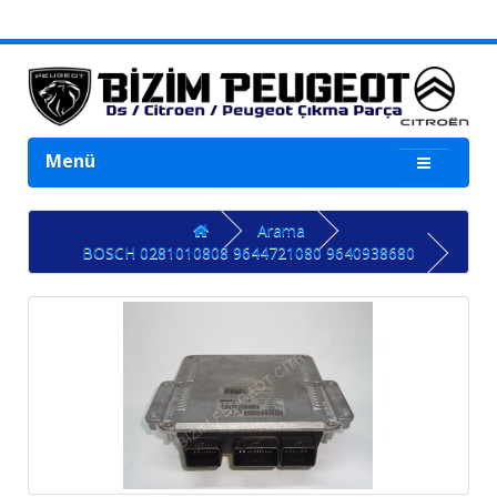
Menü
Arama
BOSCH 0281010808 9644721080 9640938680